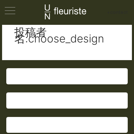
内
容
+contact
を
ス
投稿者
キ
名:choose_design
ッ
プ